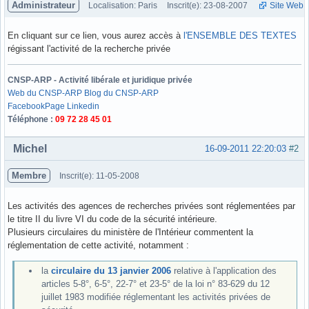
Administrateur
Localisation: Paris
Inscrit(e): 23-08-2007
Site Web
En cliquant sur ce lien, vous aurez accès à
l'ENSEMBLE DES TEXTES
régissant l'activité de la recherche privée
CNSP-ARP - Activité libérale et juridique privée
Web du CNSP-ARP
Blog du CNSP-ARP
Facebook
Page Linkedin
Téléphone :
09 72 28 45 01
Hors ligne
Michel
16-09-2011 22:20:03
#2
Membre
Inscrit(e): 11-05-2008
Les activités des agences de recherches privées sont réglementées par
le titre II du livre VI du code de la sécurité intérieure.
Plusieurs circulaires du ministère de l'Intérieur commentent la
réglementation de cette activité, notamment :
la
circulaire du 13 janvier 2006
relative à l'application des
articles 5-8°, 6-5°, 22-7° et 23-5° de la loi n° 83-629 du 12
juillet 1983 modifiée réglementant les activités privées de