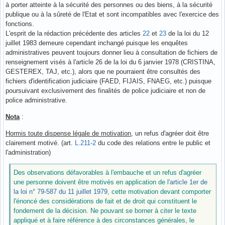
à porter atteinte à la sécurité des personnes ou des biens, à la sécurité
publique ou à la sûreté de l'Etat et sont incompatibles avec l'exercice des
fonctions.
L'esprit de la rédaction précédente des articles
22
et
23
de la loi du 12
juillet 1983 demeure cependant inchangé puisque les enquêtes
administratives peuvent toujours donner lieu à consultation de fichiers de
renseignement visés à l'article 26 de la loi du 6 janvier 1978 (CRISTINA,
GESTEREX, TAJ, etc.), alors que ne pourraient être consultés des
fichiers d'identification judiciaire (FAED, FIJAIS, FNAEG, etc.) puisque
poursuivant exclusivement des finalités de police judiciaire et non de
police administrative.
Nota
:
Hormis toute dispense légale de motivation
, un refus d'agréer doit être
clairement motivé. (art.
L.211-2
du code des relations entre le public et
l'administration)
Des observations défavorables à l'embauche et un refus d'agréer
une personne doivent être motivés en application de l'
article 1er de
la loi n° 79-587 du 11 juillet 1979
, cette motivation devant comporter
l'énoncé des considérations de fait et de droit qui constituent le
fondement de la décision. Ne pouvant se borner à citer le texte
appliqué et à faire référence à des circonstances générales, le