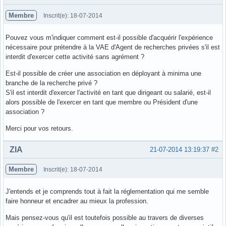
Membre
Inscrit(e): 18-07-2014
Pouvez vous m'indiquer comment est-il possible d'acquérir l'expérience
nécessaire pour prétendre à la VAE d'Agent de recherches privées s'il est
interdit d'exercer cette activité sans agrément ?
Est-il possible de créer une association en déployant à minima une
branche de la recherche privé ?
S'il est interdit d'exercer l'activité en tant que dirigeant ou salarié, est-il
alors possible de l'exercer en tant que membre ou Président d'une
association ?
Merci pour vos retours.
Hors ligne
ZIA
21-07-2014 13:19:37
#2
Membre
Inscrit(e): 18-07-2014
J'entends et je comprends tout à fait la réglementation qui me semble
faire honneur et encadrer au mieux la profession.
Mais pensez-vous qu'il est toutefois possible au travers de diverses