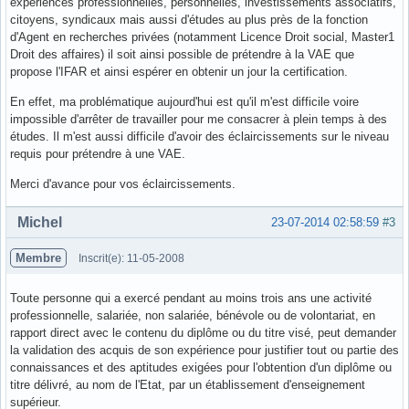
expériences professionnelles, personnelles, investissements associatifs,
citoyens, syndicaux mais aussi d'études au plus près de la fonction
d'Agent en recherches privées (notamment Licence Droit social, Master1
Droit des affaires) il soit ainsi possible de prétendre à la VAE que
propose l'IFAR et ainsi espérer en obtenir un jour la certification.
En effet, ma problématique aujourd'hui est qu'il m'est difficile voire
impossible d'arrêter de travailler pour me consacrer à plein temps à des
études. Il m'est aussi difficile d'avoir des éclaircissements sur le niveau
requis pour prétendre à une VAE.
Merci d'avance pour vos éclaircissements.
Hors ligne
Michel
23-07-2014 02:58:59
#3
Membre
Inscrit(e): 11-05-2008
Toute personne qui a exercé pendant au moins trois ans une activité
professionnelle, salariée, non salariée, bénévole ou de volontariat, en
rapport direct avec le contenu du diplôme ou du titre visé, peut demander
la validation des acquis de son expérience pour justifier tout ou partie des
connaissances et des aptitudes exigées pour l'obtention d'un diplôme ou
titre délivré, au nom de l'Etat, par un établissement d'enseignement
supérieur.