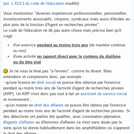
(
art. L.613-3 du code de l'éducation
modifié
)
Vous mentionnez "diverses expériences professionnelles, personnelles,
investissements associatifs, citoyens, syndicaux mais aussi d'études au
plus près de la fonction d'Agent en recherches privées".
Le code de l'éducation ne dit pas autre chose mais précise bien qu'il
s'agit :
d'un exercice
pendant au moins trois ans
(de manière continue
ou non)
d'une activité
en rapport direct avec le contenu du diplôme
ou du titre visé
Je ne vous la ferai pas "à l'envers", comme ils disent. Mais
entendons et comprenons donc, par exemple :
- qu'une licence en
droit social
ne puisse être obtenue par l'exercice
pendant au moins trois ans de l'activité d'agent de recherches privées
(ARP). Un ARP n'est donc pas tout à fait un
assistant de service social
et inversement ;
- qu'un master en
droit des affaires
ne puisse être obtenu par l'exercice
pendant au moins trois ans de l'activité d'agent de recherches privées. Si
des détectives ont parfois été qualifiés, avec connotation péjorative,
d'
agents d'affaires
ou d'
hommes d'affaires
ce n'est sans doute pas le
sens qu'on lui donne habituellement dans les amphithéâtres où s'apprend
le droit des affaires ;