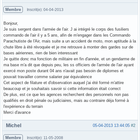
Membre
Inscrit(e): 04-04-2013
Bonjour,
Je suis sergent dans l'armée de l'air. J ai intégré le corps des fusiliers
commando de l'air il y a 5 ans, afin de m'engager dans les Commando
Parachutiste de l'Air, mais suite a un accident de moto, mon aptitude à la
chute libre à été révoquée et je me retrouve à monter des gardes sur de
bases aériennes, rien de bien interessant
Je quitte donc ma fonction de militaire en fin d'année, et un gendarme de
ma base m'a dit que depuis peu, les ss officiers de l'armée de l'air ayant
exercé mon poste durant 04 ans n'avait pas besoin de diplomes et
pouvait travailler comme salarier par équivalence
Cet aspect de filature et d'observation auquel j'ai été formé m'attire
beaucoup et je souhaitais savoir si cette information était correct
De plus, est ce que les agences recherchent des personnels non pas
qualifiés en droit pénale ou judiciaires, mais au contraire déja formé à
l'expérience du terrain
Merci d'avance
Hors ligne
Michel
05-04-2013 13:44:05
#2
Membre
Inscrit(e): 11-05-2008