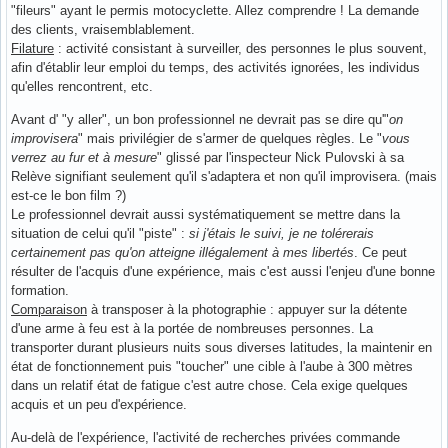
"fileurs" ayant le permis motocyclette. Allez comprendre ! La demande
des clients, vraisemblablement.
Filature
: activité consistant à surveiller, des personnes le plus souvent,
afin d'établir leur emploi du temps, des activités ignorées, les individus
qu'elles rencontrent, etc.
Avant d' "y aller", un bon professionnel ne devrait pas se dire qu'"
on
improvisera
" mais privilégier de s'armer de quelques règles. Le "
vous
verrez au fur et à mesure
" glissé par l'inspecteur Nick Pulovski à sa
Relève signifiant seulement qu'il s'adaptera et non qu'il improvisera. (mais
est-ce le bon film ?)
Le professionnel devrait aussi systématiquement se mettre dans la
situation de celui qu'il "piste" :
si j'étais le suivi, je ne tolérerais
certainement pas qu'on atteigne illégalement à mes libertés
. Ce peut
résulter de l'acquis d'une expérience, mais c'est aussi l'enjeu d'une bonne
formation.
Comparaison
à transposer à la photographie : appuyer sur la détente
d'une arme à feu est à la portée de nombreuses personnes. La
transporter durant plusieurs nuits sous diverses latitudes, la maintenir en
état de fonctionnement puis "toucher" une cible à l'aube à 300 mètres
dans un relatif état de fatigue c'est autre chose. Cela exige quelques
acquis et un peu d'expérience.
Au-delà de l'expérience, l'activité de recherches privées commande