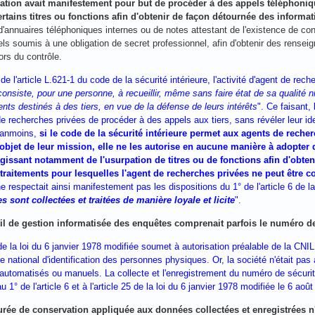
isation avait manifestement pour but de procéder à des appels téléphoni
rtains titres ou fonctions afin d'obtenir de façon détournée des inform
'annuaires téléphoniques internes ou de notes attestant de l'existence de con
ls soumis à une obligation de secret professionnel, afin d'obtenir des rensei
ors du contrôle.
e l'article L.621-1 du code de la sécurité intérieure, l'activité d'agent de re
 consiste, pour une personne, à recueillir, même sans faire état de sa qualité n
ts destinés à des tiers, en vue de la défense de leurs intérêts
". Ce faisant,
e recherches privées de procéder à des appels aux tiers, sans révéler leur iden
éanmoins,
si le code de la sécurité intérieure permet aux agents de recher
l'objet de leur mission, elle ne les autorise en aucune manière à adopte
s'agissant notamment de l'usurpation de titres ou de fonctions afin d'obte
traitements pour lesquelles l'agent de recherches privées ne peut être 
e respectait ainsi manifestement pas les dispositions du 1° de l'article 6 de l
s sont collectées et traitées de manière loyale et licite
".
til de gestion informatisée des enquêtes comprenait parfois le numéro d
 de la loi du 6 janvier 1978 modifiée soumet à autorisation préalable de la CNIL 
e national d'identification des personnes physiques. Or, la société n'était pas
automatisés ou manuels. La collecte et l'enregistrement du numéro de sécurité
 1° de l'article 6 et à l'article 25 de la loi du 6 janvier 1978 modifiée le 6 aoû
urée de conservation appliquée aux données collectées et enregistrées n'