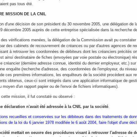
avaient pas tous été.
RE MISSION DE LA CNIL
ion d'une décision de son président du 30 novembre 2005, une délégation de la
e 9 décembre 2005 auprès de cette entreprise spécialisée dans la recherche de
n des vérifications menées, la délégation de la Commission avait pu constat
 par des cabinets de recouvrement de créances ou par d'autres agences de rec
isant à retrouver les coordonnées de débiteurs dont les créanciers précités on
st ainsi destinataire de fiches (envoyées par voie postale ou électronique) ré
e créancier (dernière adresse connue, identité du dernier employeur, etc.) sur
ne enquête (recherche d'adresse, des coordonnées de l'employeur, du niveau de
 de ces premières informations, les enquêteurs de la société procèdent aux 
nts obtenus, ceux-ci sont intégrés dans une application informatique de ge
u moyen d'un rapport papier ou de l'envoi de fichiers informatiques).
cette mission, il fut constaté ou observé :
e déclaration n'avait été adressée à la CNIL par la société
.
tions recueillies et conservées sur les débiteurs dans des traitements de do
ions de la loi du 6 janvier 1978 modifiée le 6 août 2004, faire l'objet d'une déc
ociété mettait en oeuvre des procédures visant à retrouver l'adresse de d