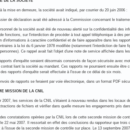
E DE LA SOCIETE
 la mise en demeure, la société avait indiqué, par courrier du 20 juin 2006 :
ssier de déclaration avait été adressé à la Commission concernant le traitem
rsonnel de la société avait été de nouveau alerté sur la confidentialité des info
 de fonctions, sur l'interdiction de procéder à tout appel téléphonique à des
on d'informations à caractère confidentiel et de faire apparaître dans les rapp
traires à la loi du 6 janvier 1978 modifiée (notamment l'interdiction de faire f
personnes). Ce rappel avait fait l'objet d'une note de service affichée dans les
rapports d'enquête seraient désormais conservés de façon sécurisée avec m
 contrat liant la société au mandant. Ces rapports ne pourraient ensuite être c
 des rapports d'enquête serait effectuée à l'issue de ce délai de six mois.
envois de rapports se feraient par voie électronique, dans un format PDF sé
ME MISSION DE LA CNIL
er 2007, les services de la CNIL s'étaient à nouveau rendus dans les locaux d
tractions de fichiers et vérifier dans quelle mesure les engagements pris dans
des constatations opérées par la CNIL lors de cette seconde mission de contrô
 le 22 mai 2007. Il ressortait en effet des conclusions du rapporteur que troi
 à l'issue de la seconde mission de contrôle sur place. Le 13 septembre 2007,