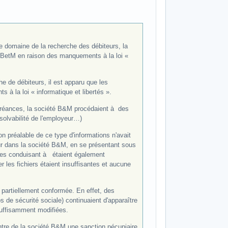
 le domaine de la recherche des débiteurs, la
é BetM en raison des manquements à la loi «
e de débiteurs, il est apparu que les
 la loi « informatique et libertés ».
 créances, la société B&M procédaient à des
solvabilité de l'employeur…)
on préalable de ce type d'informations n'avait
ur dans la société B&M, en se présentant sous
ques conduisant à étaient également
 les fichiers étaient insuffisantes et aucune
partiellement conformée. En effet, des
s de sécurité sociale) continuaient d'apparaître
suffisamment modifiées.
tre de la société B&M une sanction pécuniaire