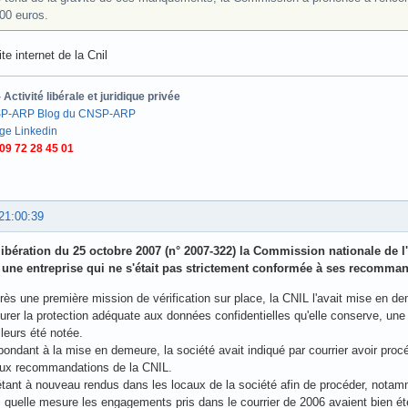
00 euros.
te internet de la Cnil
ctivité libérale et juridique privée
SP-ARP
Blog du CNSP-ARP
ge Linkedin
09 72 28 45 01
21:00:39
ibération du 25 octobre 2007 (n° 2007-322) la Commission nationale de l'
 une entreprise qui ne s'était pas strictement conformée à ses recomman
ès une première mission de vérification sur place, la CNIL l'avait mise en dem
surer la protection adéquate aux données confidentielles qu'elle conserve, un
lleurs été notée.
ondant à la mise en demeure, la société avait indiqué par courrier avoir proc
ux recommandations de la CNIL.
étant à nouveau rendus dans les locaux de la société afin de procéder, notamm
s quelle mesure les engagements pris dans le courrier de 2006 avaient bien ét