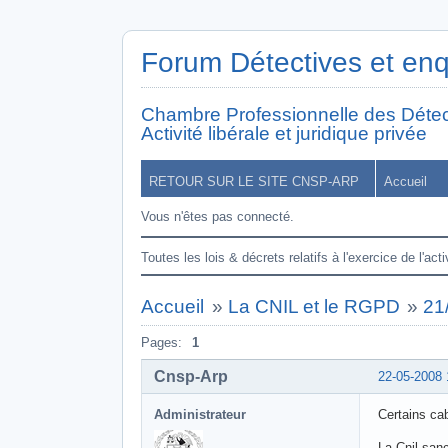
Forum Détectives et en
Chambre Professionnelle des Détec
Activité libérale et juridique privée
RETOUR SUR LE SITE CNSP-ARP
Accueil
Vous n'êtes pas connecté.
Toutes les lois & décrets relatifs à l'exercice de l'acti
Accueil
»
La CNIL et le RGPD
»
21
Pages:
1
Cnsp-Arp
22-05-2008 
Administrateur
Certains ca
La Cnil sanc