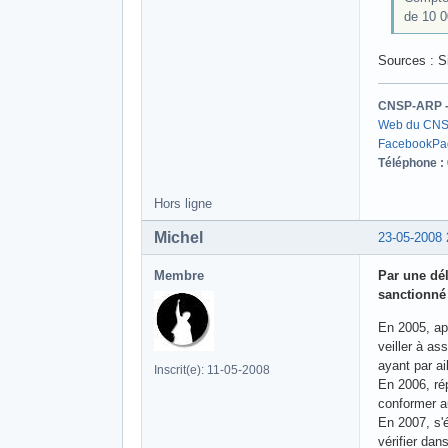
de 10 0
Sources : Si
CNSP-ARP - A
Web du CN
Facebook
Pa
Téléphone :
Hors ligne
Michel
23-05-2008 
Membre
Par une dél
sanctionné
En 2005, apr
veiller à as
ayant par ai
Inscrit(e): 11-05-2008
En 2006, rép
conformer a
En 2007, s'
vérifier dan