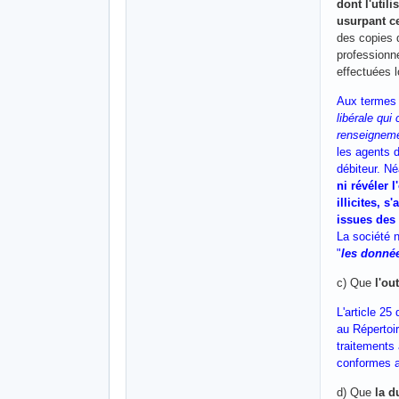
dont l'util
usurpant ce
des copies d
professionne
effectuées l
Aux termes d
libérale qui
renseignemen
les agents d
débiteur. N
ni révéler 
illicites, 
issues des 
La société n
"
les donnée
c) Que
l'ou
L'article 25
au Répertoir
traitements 
conformes au
d) Que
la d