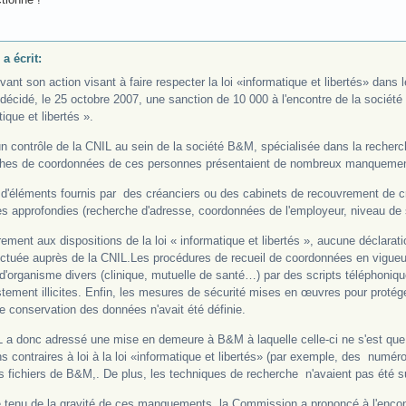
 a écrit:
vant son action visant à faire respecter la loi «informatique et libertés» dans
décidé, le 25 octobre 2007, une sanction de 10 000 à l'encontre de la sociét
ique et libertés ».
un contrôle de la CNIL au sein de la société B&M, spécialisée dans la recherch
hes de coordonnées de ces personnes présentaient de nombreux manquements à
r d'éléments fournis par des créanciers ou des cabinets de recouvrement de
s approfondies (recherche d'adresse, coordonnées de l'employeur, niveau de 
rement aux dispositions de la loi « informatique et libertés », aucune déclarati
ectuée auprès de la CNIL.Les procédures de recueil de coordonnées en vigue
d'organisme divers (clinique, mutuelle de santé…) par des scripts téléphoni
tement illicites. Enfin, les mesures de sécurité mises en œuvres pour protéger
e conservation des données n'avait été définie.
 a donc adressé une mise en demeure à B&M à laquelle celle-ci ne s'est que 
s contraires à loi à la loi «informatique et libertés» (par exemple, des numéro
s fichiers de B&M,. De plus, les techniques de recherche n'avaient pas été 
tenu de la gravité de ces manquements, la Commission a prononcé à l'encon