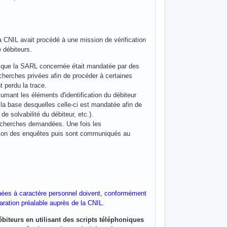
 CNIL avait procédé à une mission de vérification
 débiteurs.
er que la SARL concernée était mandatée par des
herches privées afin de procéder à certaines
t perdu la trace.
sumant les éléments d'identification du débiteur
 la base desquelles celle-ci est mandatée afin de
 solvabilité du débiteur, etc.).
recherches demandées. Une fois les
stion des enquêtes puis sont communiqués au
nnées à caractère personnel doivent, conformément
laration préalable auprès de la CNIL.
ébiteurs en utilisant des scripts téléphoniques