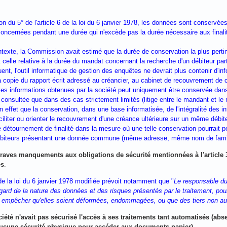
on du 5° de l'article 6 de la loi du 6 janvier 1978, les données sont conservée
oncernées pendant une durée qui n'excède pas la durée nécessaire aux finalité
texte, la Commission avait estimé que la durée de conservation la plus pertin
t celle relative à la durée du mandat concernant la recherche d'un débiteur part
nt, l'outil informatique de gestion des enquêtes ne devrait plus contenir d'inf
a copie du rapport écrit adressé au créancier, au cabinet de recouvrement d
les informations obtenues par la société peut uniquement être conservée dans 
 consultée que dans des cas strictement limités (litige entre le mandant et l
en effet que la conservation, dans une base informatisée, de l'intégralité des i
iliter ou orienter le recouvrement d'une créance ultérieure sur un même débit
e détournement de finalité dans la mesure où une telle conservation pourrait 
ébiteurs présentant une donnée commune (même adresse, même nom de famill
raves manquements aux obligations de sécurité mentionnées à l'article 34
és
.
 de la loi du 6 janvier 1978 modifiée prévoit notamment que "
Le responsable du
egard de la nature des données et des risques présentés par le traitement, pou
empêcher qu'elles soient déformées, endommagées, ou que des tiers non aut
ciété n'avait pas sécurisé l'accès à ses traitements tant automatisés (ab
ucune sécurité physique pour accéder aux documents papier)
.