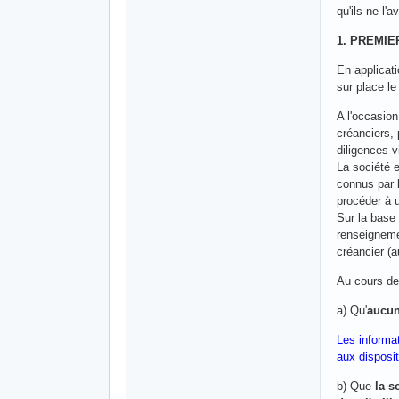
qu'ils ne l'
1. PREMIE
En applicat
sur place l
A l'occasio
créanciers,
diligences v
La société e
connus par l
procéder à u
Sur la base
renseigneme
créancier (a
Au cours de 
a) Qu'
aucun
Les informa
aux disposit
b) Que
la s