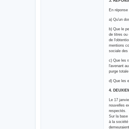
3. REPONS
En réponse à
a) Qu'un do
b) Que le pe
de titres ou
de l'obtenti
mentions con
sociale des 
c) Que les 
l'avenant au
purge totale
d) Que les 
4. DEUXIE
Le 17 janvi
nouvelles ex
respectés.
Sur la base 
à la société
demeuraient