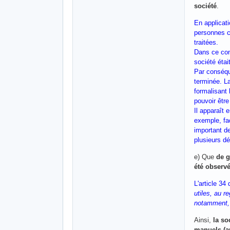
société
.
En applicati
personnes c
traitées.
Dans ce con
société étai
Par conséque
terminée. L
formalisant 
pouvoir être
Il apparaît 
exemple, fac
important d
plusieurs d
e) Que
de g
été observ
L'article 34
utiles, au r
notamment, 
Ainsi,
la so
manuels (a