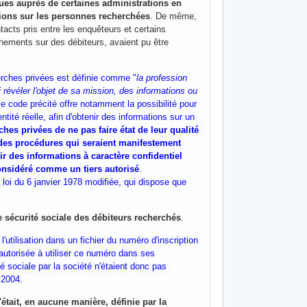
ques auprès de certaines administrations en
ations sur les personnes recherchées
. De même,
tacts pris entre les enquêteurs et certains
gnements sur des débiteurs, avaient pu être
cherches privées est définie comme "
la profession
i révéler l'objet de sa mission, des informations ou
 le code précité offre notamment la possibilité pour
tité réelle, afin d'obtenir des informations sur un
ches privées de ne pas faire état de leur qualité
r des procédures qui seraient manifestement
nir des informations à caractère confidentiel
considéré comme un tiers autorisé
.
a loi du 6 janvier 1978 modifiée, qui dispose que
e sécurité sociale des débiteurs recherchés
.
l'utilisation dans un fichier du numéro d'inscription
 autorisée à utiliser ce numéro dans ses
 sociale par la société n'étaient donc pas
t 2004.
était, en aucune manière, définie par la