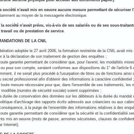
la société n'avait mis en oeuvre aucune mesure permettant de sécuriser l'
otamment au moyen de la messagerie électronique.
,
la société n'avait prévu, vis-à-vis de ses salariés ou de ses sous-traitan
 travail ou de prestation de service
.
MANDATIONS DE LA CNIL
bération adoptée le 27 avril 2006, la formation restreinte de la CNIL avait mis
r à la déclaration de son traitement de gestion des enquêtes ;
 toute garantie permettant de considérer que, pour l'avenir, les modalités mis
ou pour son compte, seraient conformes aux dispositions du 1° de l'article 6 d
mment, il ne serait plus procédé à l'usurpation de titres ou de fonctions ains
secret professionnel afin d'obtenir des informations à caractère confidentiel 
e toute mesure nécessaire pour que, dans l'ensemble de ses traitements, les m
8 modifiée (numéro de sécurité sociale) soient supprimées ;
 la durée de conservation des données sur les débiteurs à la durée du mandat c
 politique d'archivage des rapports écrits adressés aux créanciers ou aux cab
 conséquence, à la purge de l'ensemble des informations relatives à des enquê
 toute garantie permettant de considérer que la sécurité et la confidentialité
ents mis en oeuvre (mots de passe, armoires sécurisées, clauses de confidenti
 Internet).