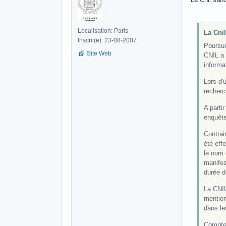
Localisation: Paris
La Cnil
Inscrit(e): 23-08-2007
Poursui
Site Web
CNIL a 
informat
Lors d'
recherc
A parti
enquête
Contrai
été eff
le nom 
manifes
durée d
La CNIL
mention
dans le
Compte 