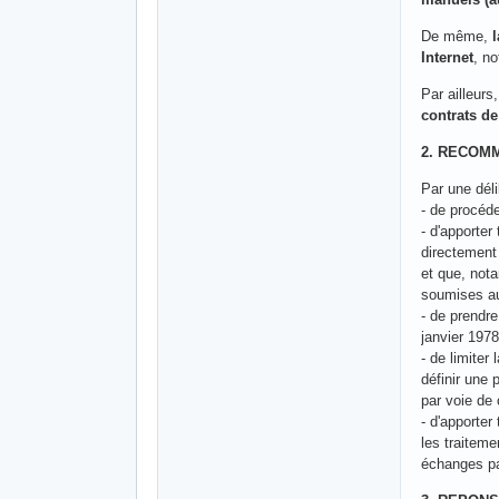
De même,
Internet
, n
Par ailleurs
contrats de
2. RECOM
Par une déli
- de procéde
- d'apporter
directement 
et que, nota
soumises au 
- de prendr
janvier 197
- de limiter
définir une
par voie de
- d'apporter
les traitem
échanges par