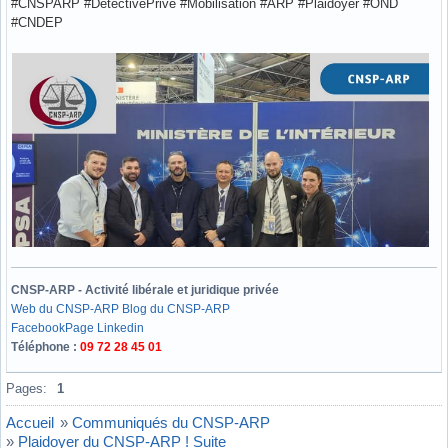
#CNSPARP #DétectivePrivé #Mobilisation #ARP #Plaidoyer #OND
#CNDEP
CNSP-ARP - Activité libérale et juridique privée
Web du CNSP-ARP
Blog du CNSP-ARP
Facebook
Page Linkedin
Téléphone :
09 72 28 45 01
Hors ligne
Pages:
1
Accueil
»
Communiqués du CNSP-ARP
»
Plaidoyer du CNSP-ARP ! Suite