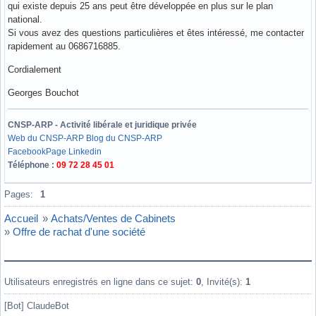
qui existe depuis 25 ans peut être développée en plus sur le plan
national.
Si vous avez des questions particulières et êtes intéressé, me contacter
rapidement au 0686716885.
Cordialement
Georges Bouchot
CNSP-ARP - Activité libérale et juridique privée
Web du CNSP-ARP
Blog du CNSP-ARP
Facebook
Page Linkedin
Téléphone :
09 72 28 45 01
Hors ligne
Pages:
1
Accueil
»
Achats/Ventes de Cabinets
»
Offre de rachat d'une société
Utilisateurs enregistrés en ligne dans ce sujet:
0
, Invité(s):
1
[Bot] ClaudeBot