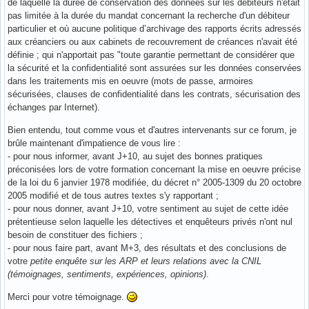
de laquelle la durée de conservation des données sur les débiteurs n'était
pas limitée à la durée du mandat concernant la recherche d'un débiteur
particulier et où aucune politique d’archivage des rapports écrits adressés
aux créanciers ou aux cabinets de recouvrement de créances n'avait été
définie ; qui n'apportait pas "toute garantie permettant de considérer que
la sécurité et la confidentialité sont assurées sur les données conservées
dans les traitements mis en oeuvre (mots de passe, armoires
sécurisées, clauses de confidentialité dans les contrats, sécurisation des
échanges par Internet).
Bien entendu, tout comme vous et d'autres intervenants sur ce forum, je
brûle maintenant d'impatience de vous lire :
- pour nous informer, avant J+10, au sujet des bonnes pratiques
préconisées lors de votre formation concernant la mise en oeuvre précise
de la loi du 6 janvier 1978 modifiée, du décret n° 2005-1309 du 20 octobre
2005 modifié et de tous autres textes s'y rapportant ;
- pour nous donner, avant J+10, votre sentiment au sujet de cette idée
prétentieuse selon laquelle les détectives et enquêteurs privés n'ont nul
besoin de constituer des fichiers ;
- pour nous faire part, avant M+3, des résultats et des conclusions de
votre
petite enquête sur les ARP et leurs relations avec la CNIL
(témoignages, sentiments, expériences, opinions)
.
Merci pour votre témoignage.