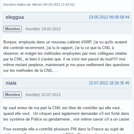
Dernière édition de: Michel (30-03-2011 21:42:01)
Hors ligne
eleggua
13-05-2012 09:09:58
#4
Membre
Inscrit(e): 19-02-2012
Bonjour, employée dans un nouveau cabinet d'ARP, j'ai su qu'ils avaient
été controlé recemment, j'ai lu le rapport, j'ai lu ce que la CNIL à
observer, et malgré les méthodes employées par mes collègues relatée
par la CNIL, et bien il s'avère que: il ne s'est rien passé du tout!!!!! moi
même restant perplexe, maintenant je me pose reellement des questions
sur les methodes de la CNIL.....
Hors ligne
niala
22-07-2012 18:26:35
#5
Membre
Inscrit(e): 22-07-2012
bjr sauf erreur de ma part la CNIL est libre de contrôler qui elle veut ,
quand elle veut . Un citoyen peut également demander s'il est fiché dans
les système de Police ou gendarmerie , voir même savoir s'il a un casier.
Pour exemple elle a contrôlé plusieurs PM dans la France au sujet de