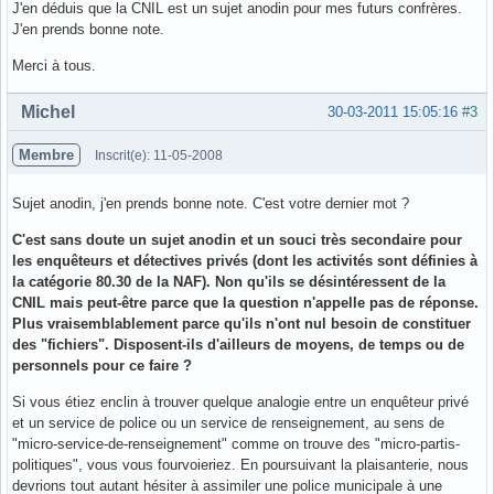
J'en déduis que la CNIL est un sujet anodin pour mes futurs confrères.
J'en prends bonne note.
Merci à tous.
Hors ligne
Michel
30-03-2011 15:05:16
#3
Membre
Inscrit(e): 11-05-2008
Sujet anodin, j'en prends bonne note. C'est votre dernier mot ?
C'est sans doute un sujet anodin et un souci très secondaire pour
les enquêteurs et détectives privés (dont les activités sont définies à
la catégorie 80.30 de la NAF). Non qu'ils se désintéressent de la
CNIL mais peut-être parce que la question n'appelle pas de réponse.
Plus vraisemblablement parce qu'ils n'ont nul besoin de constituer
des "fichiers". Disposent-ils d'ailleurs de moyens, de temps ou de
personnels pour ce faire ?
Si vous étiez enclin à trouver quelque analogie entre un enquêteur privé
et un service de police ou un service de renseignement, au sens de
"micro-service-de-renseignement" comme on trouve des "micro-partis-
politiques", vous vous fourvoieriez. En poursuivant la plaisanterie, nous
devrions tout autant hésiter à assimiler une police municipale à une