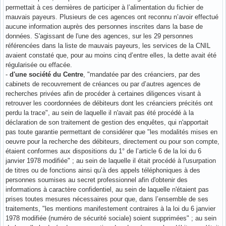
permettait à ces dernières de participer à l’alimentation du fichier de
mauvais payeurs. Plusieurs de ces agences ont reconnu n’avoir effectué
aucune information auprès des personnes inscrites dans la base de
données. S'agissant de l'une des agences, sur les 29 personnes
référencées dans la liste de mauvais payeurs, les services de la CNIL
avaient constaté que, pour au moins cinq d’entre elles, la dette avait été
régularisée ou effacée.
-
d'une société du Centre
, "mandatée par des créanciers, par des
cabinets de recouvrement de créances ou par d’autres agences de
recherches privées afin de procéder à certaines diligences visant à
retrouver les coordonnées de débiteurs dont les créanciers précités ont
perdu la trace", au sein de laquelle il n'avait pas été procédé à la
déclaration de son traitement de gestion des enquêtes, qui n'apportait
pas toute garantie permettant de considérer que "les modalités mises en
oeuvre pour la recherche des débiteurs, directement ou pour son compte,
étaient conformes aux dispositions du 1° de l’article 6 de la loi du 6
janvier 1978 modifiée" ; au sein de laquelle il était procédé à l'usurpation
de titres ou de fonctions ainsi qu’à des appels téléphoniques à des
personnes soumises au secret professionnel afin d'obtenir des
informations à caractère confidentiel, au sein de laquelle n'étaient pas
prises toutes mesures nécessaires pour que, dans l’ensemble de ses
traitements, "les mentions manifestement contraires à la loi du 6 janvier
1978 modifiée (numéro de sécurité sociale) soient supprimées" ; au sein