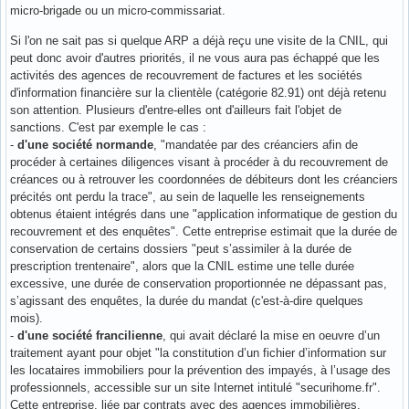
micro-brigade ou un micro-commissariat.
Si l'on ne sait pas si quelque ARP a déjà reçu une visite de la CNIL, qui
peut donc avoir d'autres priorités, il ne vous aura pas échappé que les
activités des agences de recouvrement de factures et les sociétés
d'information financière sur la clientèle (catégorie 82.91) ont déjà retenu
son attention. Plusieurs d'entre-elles ont d'ailleurs fait l'objet de
sanctions. C'est par exemple le cas :
-
d'une société normande
, "mandatée par des créanciers afin de
procéder à certaines diligences visant à procéder à du recouvrement de
créances ou à retrouver les coordonnées de débiteurs dont les créanciers
précités ont perdu la trace", au sein de laquelle les renseignements
obtenus étaient intégrés dans une "application informatique de gestion du
recouvrement et des enquêtes". Cette entreprise estimait que la durée de
conservation de certains dossiers "peut s’assimiler à la durée de
prescription trentenaire", alors que la CNIL estime une telle durée
excessive, une durée de conservation proportionnée ne dépassant pas,
s’agissant des enquêtes, la durée du mandat (c'est-à-dire quelques
mois).
-
d'une société francilienne
, qui avait déclaré la mise en oeuvre d’un
traitement ayant pour objet "la constitution d’un fichier d’information sur
les locataires immobiliers pour la prévention des impayés, à l’usage des
professionnels, accessible sur un site Internet intitulé "securihome.fr".
Cette entreprise, liée par contrats avec des agences immobilières,