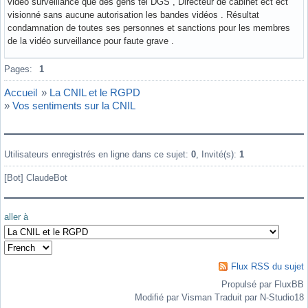
vidéo surveillance que des gens tel DGS , Directeur de cabinet ect ect
visionné sans aucune autorisation les bandes vidéos . Résultat
condamnation de toutes ses personnes et sanctions pour les membres
de la vidéo surveillance pour faute grave .
Hors ligne
Pages:
1
Accueil
»
La CNIL et le RGPD
»
Vos sentiments sur la CNIL
Utilisateurs enregistrés en ligne dans ce sujet:
0
, Invité(s):
1
[Bot] ClaudeBot
aller à
Flux RSS du sujet
Propulsé par FluxBB
Modifié par Visman Traduit par N-Studio18