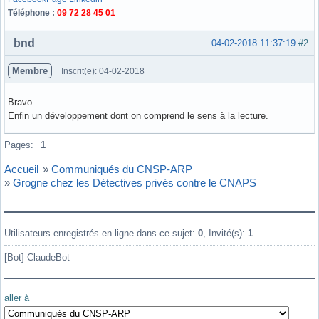
Téléphone :
09 72 28 45 01
Hors ligne
bnd
04-02-2018 11:37:19
#2
Membre
Inscrit(e): 04-02-2018
Bravo.
Enfin un développement dont on comprend le sens à la lecture.
Hors ligne
Pages:
1
Accueil
»
Communiqués du CNSP-ARP
»
Grogne chez les Détectives privés contre le CNAPS
Utilisateurs enregistrés en ligne dans ce sujet:
0
, Invité(s):
1
[Bot] ClaudeBot
aller à