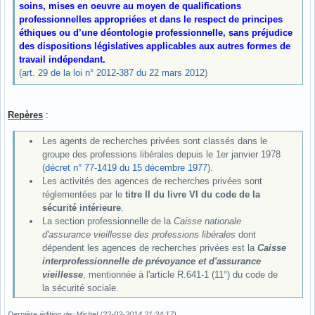
soins, mises en oeuvre au moyen de qualifications
professionnelles appropriées et dans le respect de principes
éthiques ou d’une déontologie professionnelle, sans préjudice
des dispositions législatives applicables aux autres formes de
travail indépendant.
(
art. 29 de la loi n° 2012-387 du 22 mars 2012
)
Repères
:
Les agents de recherches privées sont classés dans le
groupe des professions libérales depuis le 1er janvier 1978
(
décret n° 77-1419 du 15 décembre 1977
).
Les activités des agences de recherches privées sont
réglementées par le
titre II du livre VI du code de la
sécurité intérieure
.
La section professionnelle de la
Caisse nationale
d'assurance vieillesse des professions libérales
dont
dépendent les agences de recherches privées est la
Caisse
interprofessionnelle de prévoyance et d'assurance
vieillesse
, mentionnée à l'article R.641-1 (11°) du code de
la sécurité sociale.
Dernière édition de: Michel (22-02-2014 21:34:17)