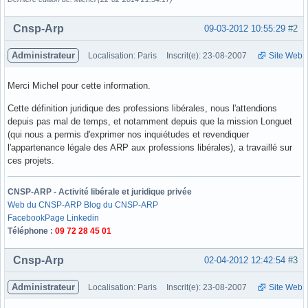
Hors ligne
Cnsp-Arp
09-03-2012 10:55:29
#2
Administrateur
Localisation: Paris
Inscrit(e): 23-08-2007
Site Web
Merci Michel pour cette information.
Cette définition juridique des professions libérales, nous l'attendions
depuis pas mal de temps, et notamment depuis que la mission Longuet
(qui nous a permis d'exprimer nos inquiétudes et revendiquer
l'appartenance légale des ARP aux professions libérales), a travaillé sur
ces projets.
CNSP-ARP - Activité libérale et juridique privée
Web du CNSP-ARP
Blog du CNSP-ARP
Facebook
Page Linkedin
Téléphone :
09 72 28 45 01
Hors ligne
Cnsp-Arp
02-04-2012 12:42:54
#3
Administrateur
Localisation: Paris
Inscrit(e): 23-08-2007
Site Web