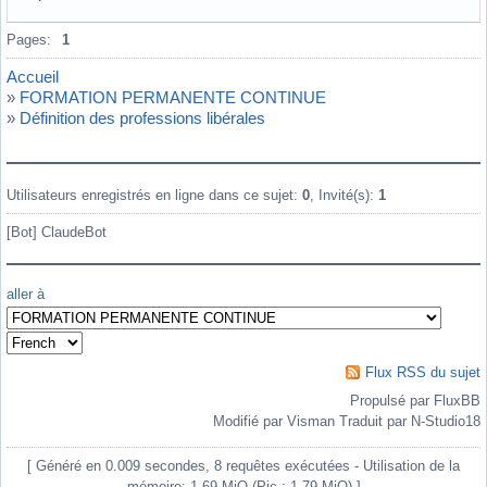
Hors ligne
Pages:
1
Accueil
»
FORMATION PERMANENTE CONTINUE
»
Définition des professions libérales
Utilisateurs enregistrés en ligne dans ce sujet:
0
, Invité(s):
1
[Bot] ClaudeBot
aller à
Flux RSS du sujet
Propulsé par FluxBB
Modifié par Visman Traduit par N-Studio18
[ Généré en 0.009 secondes, 8 requêtes exécutées - Utilisation de la
mémoire: 1.69 MiO (Pic : 1.79 MiO) ]